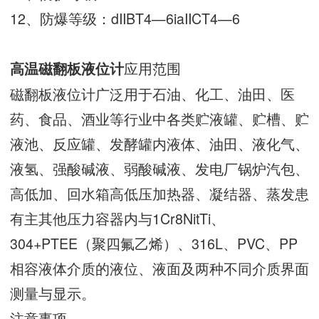
12、防爆等级：dIIBT4—6iaIICT4—6
应用范围
高温磁翻板液位计
磁翻板液位计广泛用于石油、化工、油田、医
药、食品、酒业等行业中各类贮液罐、贮槽、贮
液池、反应罐、发酵罐内液体、油田、液化气、
液氢、强酸碱液、弱酸碱液、发电厂锅炉汽包、
高低加、回水箱高低压加热器、凝结器、蒸发患
有主其他压力容器内与1Cr8NitTi、
304+PTEE（聚四氟乙烯）、316L、PVC、PP
相容液体介质的液位、液面及两种不同介质界面
测量与显示。
注意事项