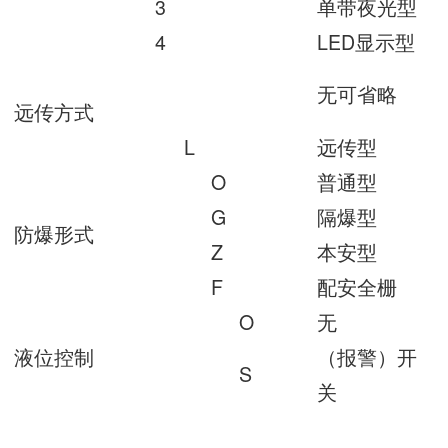
3
单带夜光型
4
LED显示型
无可省略
远传方式
L
远传型
O
普通型
G
隔爆型
防爆形式
Z
本安型
F
配安全栅
O
无
液位控制
（报警）开
S
关